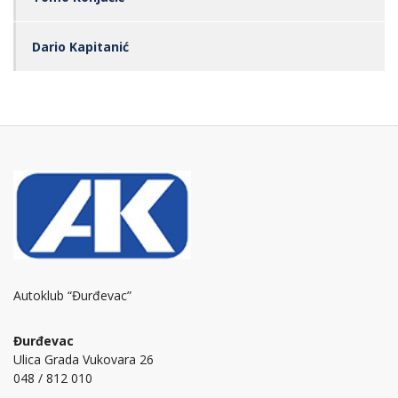
Dario Kapitanić
Autoklub “Đurđevac”
Đurđevac
Ulica Grada Vukovara 26
048 / 812 010