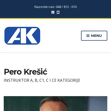
Nazovite nas: 048 / 812 - 010
MENU
Pero Krešić
INSTRUKTOR A, B, C1, C I CE KATEGORIJE